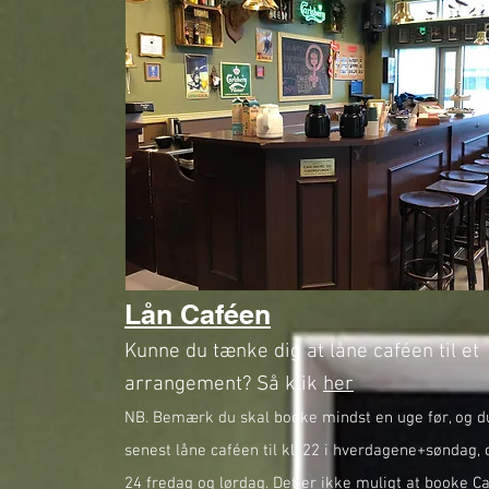
Lån Caféen
Kunne du tænke dig at låne caféen til et
arrangement? Så klik
her
NB. Bemærk du skal booke mindst en uge før, og d
senest låne caféen til kl. 22 i hverdagene+søndag, o
24 fredag og lørdag. Det er ikke muligt at booke C