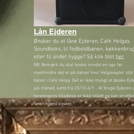
Lån Ejderen
Ønsker du at låne Ejderen, Café Helgas
Soundboks, til fodboldbanen, køkkenbru
eller til andet hygge? Så klik blot
her
NB. Bemærk du skal booke mindst en uge før,
medmindre det er på datoer hvor Helgavagter står
baren i Café Helga. Det er ikke muligt at booke Ejd
juli måned, samt fra 23/12-6/1 - At bruge Ejderen
foreningens tilladelse er ikke tilladt og kan straffe
foreningens ønsker